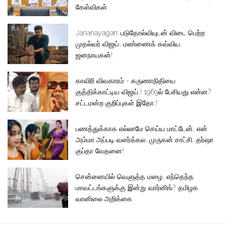
கேள்விகள்
Jananayagan: படுதோல்வியுடன் விடை பெற்ற
முதல்வர் விஜய்.. மண்ணைக் கவ்விய
ஜனநாயகன்!
காவிரி விவகாரம் - கருணாநிதியை
குத்திக்காட்டிய விஜய்..! 1969ல் பேசியது என்ன?
சட்டமன்ற குறிப்புகள் இதோ..!
பணத்துக்காக எல்லாமே செய்ய மாட்டேன்.. என்
அம்மா அப்படி வளர்க்கல.. முருகன் சாட்சி.. தர்ஷா
குப்தா வேதனை!
சென்னையில் வெளுத்த மழை, எந்தெந்த
மாவட்டங்களுக்கு இன்று வார்னிங்? தமிழக
வானிலை அறிக்கை