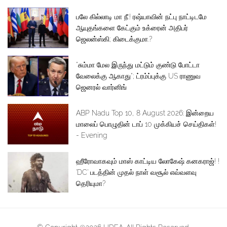
பலே கில்லாடி மா நீ.! ரஷ்யாவின் நட்பு நாட்டிடமே
ஆயுதங்களை கேட்கும் உக்ரைன் அதிபர்
ஜெலன்ஸ்கி; கிடைக்குமா.?
“சும்மா மேல இருந்து மட்டும் குண்டு போட்டா
வேலைக்கு ஆகாது“; ட்ரம்ப்புக்கு US ராணுவ
ஜெனரல் வார்னிங்
ABP Nadu Top 10, 8 August 2026: இன்றைய
மாலைப் பொழுதின் டாப் 10 முக்கியச் செய்திகள்!
- Evening
ஹீரோவாகவும் மாஸ் காட்டிய லோகேஷ் கனகராஜ்! !
'DC' படத்தின் முதல் நாள் வசூல் எவ்வளவு
தெரியுமா?