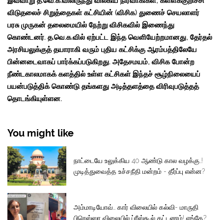
இவ்வாறு த.வெ.க.விலிருந்து விலகிய நிர்வாகிகள், கள்ளக்குறிச்சி
விடுதலைச் சிறுத்தைகள் கட்சியின் (விசிக) துணைச் செயலாளர்
பரசு முருகன் தலைமையில் நேற்று விசிகவில் இணைந்து
கொண்டனர். த.வெ.க.வில் ஏற்பட்ட இந்த வெளியேற்றமானது, தேர்தல்
அரசியலுக்குத் தயாராகி வரும் புதிய கட்சிக்கு ஆரம்பத்திலேயே
பின்னடைவாகப் பார்க்கப்படுகிறது. அதேசமயம், விசிக போன்ற
நீண்டகாலமாகக் களத்தில் உள்ள கட்சிகள் இந்தச் சூழ்நிலையைப்
பயன்படுத்திக் கொண்டு தங்களது அடித்தளத்தை விரிவுபடுத்தத்
தொடங்கியுள்ளன.
You might like
நாட்டையே உலுக்கிய 40 ஆண்டு கால வழக்கு..!
முடித்துவைத்த உச்சநீதி மன்றம் - தீர்ப்பு என்ன?
அம்மாடியோவ்… கார் விலையில் கல்வி- மாருதி
பிரெஸ்ஸா விலையில் ப்ரீஸ்கூல் கட்டணம்! எங்கே?