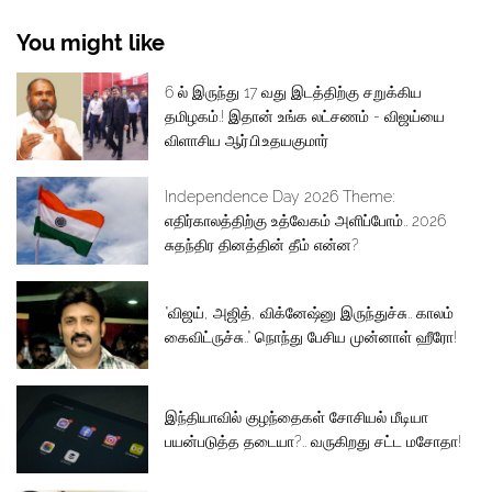
You might like
6 ல் இருந்து 17 வது இடத்திற்கு சறுக்கிய
தமிழகம்.! இதான் உங்க லட்சணம் - விஜய்யை
விளாசிய ஆர்.பி.உதயகுமார்
Independence Day 2026 Theme:
எதிர்காலத்திற்கு உத்வேகம் அளிப்போம்.. 2026
சுதந்திர தினத்தின் தீம் என்ன?
"விஜய், அஜித், விக்னேஷ்னு இருந்துச்சு.. காலம்
கைவிட்ருச்சு.." நொந்து பேசிய முன்னாள் ஹீரோ!
இந்தியாவில் குழந்தைகள் சோசியல் மீடியா
பயன்படுத்த தடையா?.. வருகிறது சட்ட மசோதா!