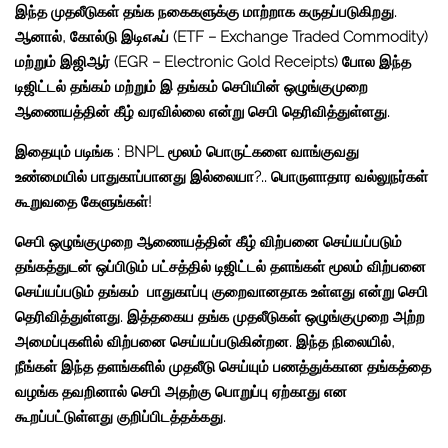
இந்த முதலீடுகள் தங்க நகைகளுக்கு மாற்றாக கருதப்படுகிறது.
ஆனால், கோல்டு இடிஎஃப்
(ETF – Exchange Traded Commodity)
மற்றும் இஜிஆர்
(EGR – Electronic Gold Receipts)
போல இந்த
டிஜிட்டல் தங்கம் மற்றும் இ தங்கம் செபியின் ஒழுங்குமுறை
ஆணையத்தின் கீழ் வரவில்லை என்று செபி தெரிவித்துள்ளது.
இதையும் படிங்க :
BNPL மூலம் பொருட்களை வாங்குவது
உண்மையில் பாதுகாப்பானது இல்லையா?.. பொருளாதார வல்லுநர்கள்
கூறுவதை கேளுங்கள்!
செபி ஒழுங்குமுறை ஆணையத்தின் கீழ் விற்பனை செய்யப்படும்
தங்கத்துடன் ஒப்பிடும் பட்சத்தில் டிஜிட்டல் தளங்கள் மூலம் விற்பனை
செய்யப்படும் தங்கம் பாதுகாப்பு குறைவானதாக உள்ளது என்று செபி
தெரிவித்துள்ளது. இத்தகைய தங்க முதலீடுகள் ஒழுங்குமுறை அற்ற
அமைப்புகளில் விற்பனை செய்யப்படுகின்றன. இந்த நிலையில்,
நீங்கள் இந்த தளங்களில் முதலீடு செய்யும் பணத்துக்கான தங்கத்தை
வழங்க தவறினால் செபி அதற்கு பொறுப்பு ஏற்காது என
கூறப்பட்டுள்ளது குறிப்பிடத்தக்கது.