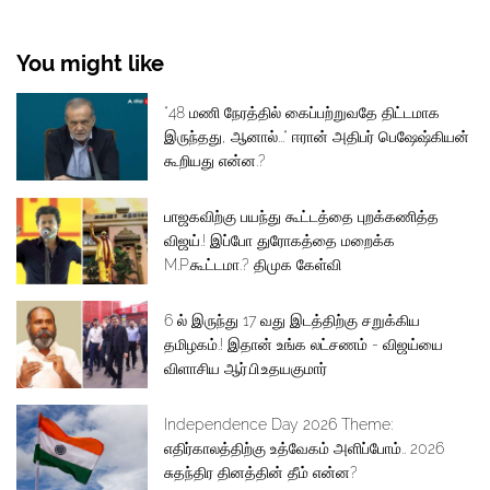
You might like
“48 மணி நேரத்தில் கைப்பற்றுவதே திட்டமாக
இருந்தது, ஆனால்...“ ஈரான் அதிபர் பெஷேஷ்கியன்
கூறியது என்ன.?
பாஜகவிற்கு பயந்து கூட்டத்தை புறக்கணித்த
விஜய்.! இப்போ துரோகத்தை மறைக்க
M.P.கூட்டமா.? திமுக கேள்வி
6 ல் இருந்து 17 வது இடத்திற்கு சறுக்கிய
தமிழகம்.! இதான் உங்க லட்சணம் - விஜய்யை
விளாசிய ஆர்.பி.உதயகுமார்
Independence Day 2026 Theme:
எதிர்காலத்திற்கு உத்வேகம் அளிப்போம்.. 2026
சுதந்திர தினத்தின் தீம் என்ன?