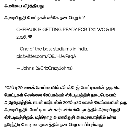
அணியை வீழ்த்தியது.
அரையிறுதி போட்டிகள் எங்கே நடைபெறும்..?
CHEPAUK IS GETTING READY FOR T20I WC & IPL
2026. 💛
– One of the best stadiums in India.
pic.twitter.com/Q8JHJwPaqA
— Johns. (@CricCrazyJohns)
2026 டி20 உலகக் கோப்பையில் லீக் ஸ்டேஜ் போட்டிகளின் ஒரு சில
போட்டிகள் சென்னை சேப்பாக்கம் ஸ்டேடியத்தில் நடைபெறலாம்.
அதேநேரத்தில், ஈடன் கார்டன்ஸ் 2026 டி20 உலகக் கோப்பையின் ஒரு
அரையிறுதிப் போட்டி ஈடன் கார்டன்ஸ் ஸ்டேடியத்தில் அரையிறுதி
ஸ்டேடியத்திலும், மற்றொரு அரையிறுதி அகமதாபாத்தில் உள்ள
நரேந்திர மோடி மைதானத்தில் நடைபெற வாய்ப்புள்ளது.