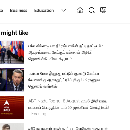
to
Business
Education
 might like
பலே கில்லாடி மா நீ.! ரஷ்யாவின் நட்பு நாட்டிடமே
ஆயுதங்களை கேட்கும் உக்ரைன் அதிபர்
ஜெலன்ஸ்கி; கிடைக்குமா.?
“சும்மா மேல இருந்து மட்டும் குண்டு போட்டா
வேலைக்கு ஆகாது“; ட்ரம்ப்புக்கு US ராணுவ
ஜெனரல் வார்னிங்
ABP Nadu Top 10, 8 August 2026: இன்றைய
மாலைப் பொழுதின் டாப் 10 முக்கியச் செய்திகள்!
- Evening
ஹீரோவாகவும் மாஸ் காட்டிய லோகேஷ் கனகராஜ்!