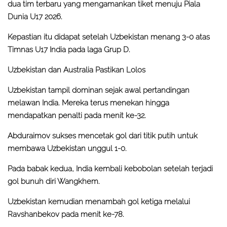
dua tim terbaru yang mengamankan tiket menuju Piala
Dunia U17 2026.
Kepastian itu didapat setelah Uzbekistan menang 3-0 atas
Timnas U17 India pada laga Grup D.
Uzbekistan dan Australia Pastikan Lolos
Uzbekistan tampil dominan sejak awal pertandingan
melawan India. Mereka terus menekan hingga
mendapatkan penalti pada menit ke-32.
Abduraimov sukses mencetak gol dari titik putih untuk
membawa Uzbekistan unggul 1-0.
Pada babak kedua, India kembali kebobolan setelah terjadi
gol bunuh diri Wangkhem.
Uzbekistan kemudian menambah gol ketiga melalui
Ravshanbekov pada menit ke-78.