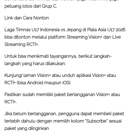
peluang lolos dari Grup C.
Link dan Cara Nonton
Laga Timnas U17 Indonesia vs Jepang di Piala Asia U17 2026
bisa ditonton melalui platform Streaming Vision+ dan Live
Streaming RCTI+.
Untuk bisa menikmati tayangannya, berikut langkah-
langkah yang harus dilakukan:
Kunjungi laman Vision+ atau unduh aplikasi Vision+ atau
RCTI+ (bisa Android maupun iOS)
Pastikan sudah memiliki paket berlangganan Vision+ atau
RCTI+.
Jika belum berlangganan, pengguna dapat membeli paket
terlebih dahulu dengan memilih kolom "Subscribe" sesuai
paket yang diinginkan