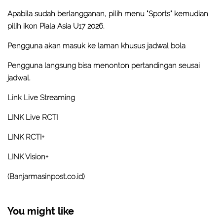
Apabila sudah berlangganan, pilih menu "Sports" kemudian
pilih ikon Piala Asia U17 2026.
Pengguna akan masuk ke laman khusus jadwal bola
Pengguna langsung bisa menonton pertandingan seusai
jadwal.
Link Live Streaming
LINK Live RCTI
LINK RCTI+
LINK Vision+
(Banjarmasinpost.co.id)
You might like