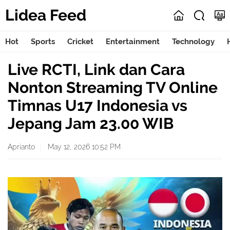
Lidea Feed
Hot
Sports
Cricket
Entertainment
Technology
Live RCTI, Link dan Cara
Nonton Streaming TV Online
Timnas U17 Indonesia vs
Jepang Jam 23.00 WIB
Aprianto
May 12, 2026 10:52 PM