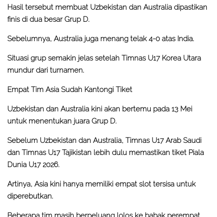
Hasil tersebut membuat Uzbekistan dan Australia dipastikan
finis di dua besar Grup D.
Sebelumnya, Australia juga menang telak 4-0 atas India.
Situasi grup semakin jelas setelah Timnas U17 Korea Utara
mundur dari turnamen.
Empat Tim Asia Sudah Kantongi Tiket
Uzbekistan dan Australia kini akan bertemu pada 13 Mei
untuk menentukan juara Grup D.
Sebelum Uzbekistan dan Australia, Timnas U17 Arab Saudi
dan Timnas U17 Tajikistan lebih dulu memastikan tiket Piala
Dunia U17 2026.
Artinya, Asia kini hanya memiliki empat slot tersisa untuk
diperebutkan.
Beberapa tim masih berpeluang lolos ke babak perempat