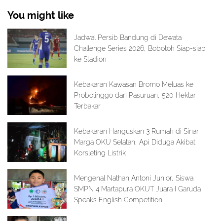
You might like
Jadwal Persib Bandung di Dewata
Challenge Series 2026, Bobotoh Siap-siap
ke Stadion
Kebakaran Kawasan Bromo Meluas ke
Probolinggo dan Pasuruan, 520 Hektar
Terbakar
Kebakaran Hanguskan 3 Rumah di Sinar
Marga OKU Selatan, Api Diduga Akibat
Korsleting Listrik
Mengenal Nathan Antoni Junior, Siswa
SMPN 4 Martapura OKUT Juara I Garuda
Speaks English Competition