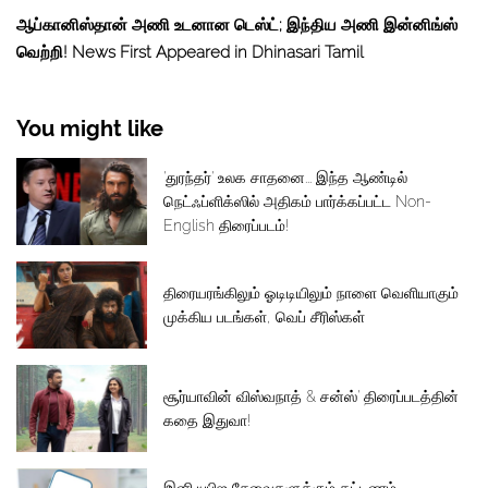
ஆப்கானிஸ்தான் அணி உடனான டெஸ்ட்; இந்திய அணி இன்னிங்ஸ்
வெற்றி! News First Appeared in Dhinasari Tamil
You might like
'துரந்தர்' உலக சாதனை... இந்த ஆண்டில்
நெட்ஃப்ளிக்ஸில் அதிகம் பார்க்கப்பட்ட Non-
English திரைப்படம்!
திரையரங்கிலும் ஓடிடியிலும் நாளை வெளியாகும்
முக்கிய படங்கள், வெப் சீரிஸ்கள்
சூர்யாவின் விஸ்வநாத் & சன்ஸ்' திரைப்படத்தின்
கதை இதுவா!