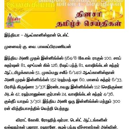
இந்தியா – ஆஃப்கானிஸ்தான் டெஸ்ட்
முனைவர் கு. வை. பாலசுப்பிரமணியன்
இந்திய அணி முதல் இன்னிங்க்ஸ் 564/8 (கே.எல். ராகுல் 100, சாய்
சுதர்ஷன் 81, ஷுப்மன் கில் 126, ரிஷப் பந்த் 81, வாஷிங்க்டன் சுந்தர்
ஆட்டமிழக்காமல் 51, முகம்மது சலீம் 6/140) ஆஃப்கானிஸ்தான்
அணி முதல் இன்னிங்க்ஸ் 152 (ரஹ்மத் ஷா 60, மானவ் சுத்தர் 6/33,
பிரசித் கிருஷ்னா 3/37( இரண்டாவது இன்னிங்க்ஸ் 112 (செதிகுல்லா
அடல் 42, ரஹ்மானுல்லா குர்பாஸ் 24, வாஷிங்க்டன் சுந்தர் 4/36,
குல்தீப் யாதவ் 3/30). இந்திய அணி ஒரு இன்னிங்க்ஸ் மற்றும் 300
ரன் வித்தியாசத்தில் வெற்றி பெற்றது.
விராட் கோலி, ரோஹித் ஷர்மா, டெஸ்ட் ஆட்டங்களின்
வல்லுநர்கள் புஜாரா, ரஹானே, சுழல் பந்து வீச்சாளர்கள் அஸ்வின்,