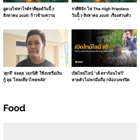
ดูดวงไพ่ทาโรต์ราศีตุลย์วันนี้ 7
ราศีพิจิก ไพ่ The High Priestess
สิงหาคม 2026: ก้าวข้ามความ
วันนี้ 7 สิงหาคม 2026: เรื่องส่วนตัว
สับสนทางความคิด หลีกเลี่ยง
จะเต็มไปด้วยความหวานชื่น
ความดื้อรั้นและความโกรธ
ตำแหน่งและเกียรติยศมีแนวโน้ม
สูงขึ้น
'ศุภจี' จ่อคุย 'เอกนิติ' ใช้งบหรือเงิน
เปิดไทม์ไลน์ “เต้ ดราก้อนไฟว์”
กู้ ลุย 'ไทยเที่ยวไทยพลัส'
หายตัว ไม่พกมือถือ กล้องวงจรปิด
จับภาพมุ่งหน้าสะพานพระราม 7
Food