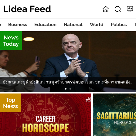
Lidea Feed
o
Business
Education
National
World
Politics
News
Today
อังกฤษและยูฟ่ายังยืนกรานขู่คว่ำบาตรฟุตบอลโลก ขณะที่ความขัดแย้งภายในฟีฟ่าทวีความรุนแรงแม้ จานนี อินฟานติโน ขอโทษ
Top
News