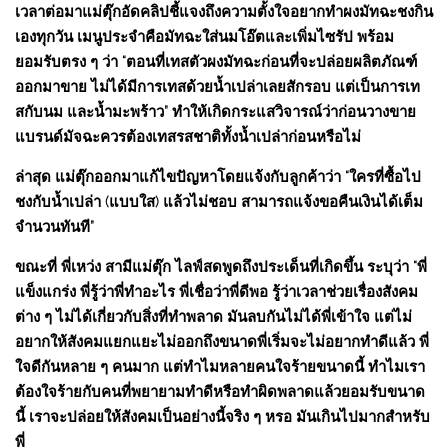
เวลาต่อมาแม่ตุ๊กอัดคลิปชี้แจงถึงความตั้งใจอยากทำผงมัทฉะชงกิน
เองทุกวัน เมนูประจำคือมัทฉะใส่นมโอ๊ตและเพิ่มไซรัป พร้อม
ยอมรับตรง ๆ ว่า “ตอนที่เทสตัวผงมัทฉะก่อนที่จะปล่อยผลิตภัณฑ์
ออกมาขาย ไม่ได้มีการเทสด้วยน้ำเปล่าเลยสักรอบ แต่เป็นการเท
สกับนม และน้ำมะพร้าว” ทำให้เกิดกระแสวิจารณ์ว่าก่อนวางขาย
แบรนด์มัจฉะควรต้องเทสรสชาติทั้งน้ำเปล่าก่อนหรือไม่
ล่าสุด แม่ตุ๊กออกมาแก้ไขปัญหาโดยแจ้งกับลูกค้าว่า “ใครที่ซื้อไป
ชงกับน้ำเปล่า (แบบใส) แล้วไม่ชอบ สามารถแจ้งขอคืนเงินได้เต็ม
จำนวนทันที”
ขณะที่ พี่เหว่ง สามีแม่ตุ๊ก ไลฟ์สดพูดถึงประเด็นที่เกิดขึ้น ระบุว่า “พี่
แข็งแกร่ง พี่รู้ว่าพี่ทำอะไร พี่เชื่อว่าพี่ดีพอ รู้ว่าเวลาช่วยเรื่องสังคม
ต่าง ๆ ไม่ได้เกี่ยวกับสิ่งที่ทำพลาด มันลบกันไม่ได้พี่เข้าใจ แต่ไม่
อยากให้สังคมแยกแยะไม่ออกถึงขนาดพี่เริ่มจะไม่อยากทำดีแล้ว พี่
ใจดีกันหลาย ๆ คนมาก แต่ทำไมหลายคนใจร้ายขนาดนี้ ทำไมเรา
ต้องใจร้ายกับคนที่พยายามทำดีหรือทำผิดพลาดแล้วยอมรับขนาด
นี้ เราจะปล่อยให้สังคมเป็นอย่างนี้จริง ๆ หรอ มันเกินไปมากสำหรับ
พี่