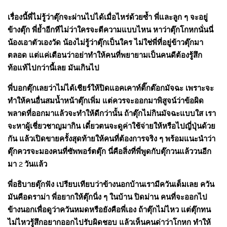
เรื่องนี้พี่ไม่รู้ว่าตุ๊กจะผ่านไปได้เมื่อไหร่ด้วยซ้ำ พี่และลูก ๆ จะอยู่
ข้างตุ๊ก พี่ย้ำอีกทีไม่ว่าใครจะตีความแบบไหน หาว่าตุ๊กโกหกนั่นนี่
น้องเอาตัวเองวัด น้องไม่รู้ว่าตุ๊กเป็นใคร ไม่ใช่พี่ที่อยู่ข้าวตุ๊กมา
ตลอด แต่แค่เตือนว่าอย่าทำให้คนที่พยายามเป็นคนดีต้องรู้สึก
ท้อแท้ไปกว่านี้เลย มันเกินไป
พี่บอกตุ๊กเลยว่าไม่ได้เชียร์ให้ปิดแอคเคาท์ติ๊กต๊อกมัจฉะ เพราะจะ
ทำให้คนอื่นสมน้ำหน้าตุ๊กเพิ่ม แต่ควรจะออกมาพิสูจน์ว่าข้อผิด
พลาดที่ออกมาแล้วจะทำให้ดีกว่านั้น ถ้าตุ๊กไม่กินมัจฉะแบบใส เรา
จะหาผู้เชี่ยวชาญมากิน เดี๋ยวตนจะดูค่าใช้จ่ายให้หรือไปญี่ปุ่นด้วย
กัน แล้วเปิดขายครั้งสุดท้ายให้คนที่ต้องการจริง ๆ พร้อมแนะนำว่า
ตุ๊กควรจะมองคนที่ซัพพอร์ตตุ๊ก นี่คือสิ่งที่พี่พูดกับตุ๊กวนแล้ววนอีก
มา 2 วันแล้ว
พี่อธิบายตุ๊กฟัง เปรียบเทียบว่าข้างนอกบ้านเรามีควันเต็มเลย ควัน
มันคือดราม่า พี่อยากให้ตุ๊กนิ่ง ๆ ในบ้าน ปิดม่าน คนที่จะออกไป
ข้างนอกเพื่อดูว่าควันหมดหรือยังคือพี่เอง ถ้าตุ๊กไม่ไหว แต่ตุ๊กทน
ไม่ไหวรู้สึกอยากออกไปรับผิดชอบ แล้วเห็นคนด่าว่าโกหก ทำให้