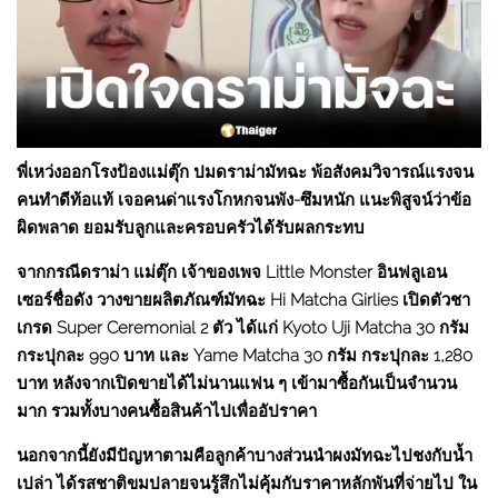
พี่เหว่งออกโรงป้องแม่ตุ๊ก ปมดราม่ามัทฉะ พ้อสังคมวิจารณ์แรงจน
คนทำดีท้อแท้ เจอคนด่าแรงโกหกจนพัง-ซึมหนัก แนะพิสูจน์ว่าข้อ
ผิดพลาด ยอมรับลูกและครอบครัวได้รับผลกระทบ
จากกรณีดราม่า แม่ตุ๊ก เจ้าของเพจ Little Monster อินฟลูเอน
เซอร์ชื่อดัง วางขายผลิตภัณฑ์มัทฉะ Hi Matcha Girlies เปิดตัวชา
เกรด Super Ceremonial 2 ตัว ได้แก่ Kyoto Uji Matcha 30 กรัม
กระปุกละ 990 บาท และ Yame Matcha 30 กรัม กระปุกละ 1,280
บาท หลังจากเปิดขายได้ไม่นานแฟน ๆ เข้ามาซื้อกันเป็นจำนวน
มาก รวมทั้งบางคนซื้อสินค้าไปเพื่ออัปราคา
นอกจากนี้ยังมีปัญหาตามคือลูกค้าบางส่วนนำผงมัทฉะไปชงกับน้ำ
เปล่า ได้รสชาติขมปลายจนรู้สึกไม่คุ้มกับราคาหลักพันที่จ่ายไป ใน