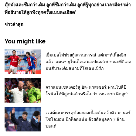
ตุ๊กพังและซึมกว่าเดิม ลูกพี่ซึมกว่าเดิม ลูกพี่รู้ทุกอย่าง เวลามีดราม่า
พี่อธิบายให้ลูกฟังทุกครั้งแบบละเอียด”
ข่าวล่าสุด
You might like
เอ็มเบอโม่ช่วยกู้สถานการณ์ แต่เมาท์เดี้ยงอีก
แล้ว! แมนฯ ยูไนเต็ดเสมอเปแอสเช ขณะที่ตีเลอ
มันส์ประเดิมสนามที่โกเธนเบิร์ก
จากแมนเชสเตอร์สู่ อัล-นาสเซอร์: ผ่านไปสี่ปี
โรนัลโด้พิสูจน์แล้วหรือไม่ว่า เทน ฮาก คิดถูก?
เวสต์แฮมบรรลุข้อตกลงเบื้องต้นคว้าตัว มานอร์
โซโลมอน ปีกท็อตแน่ม ด้วยดีลมูลค่า 7 ล้าน
ปอนด์