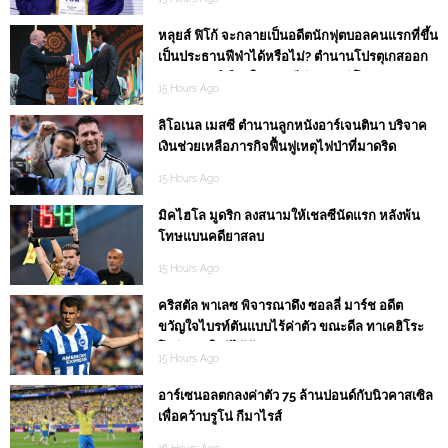
หลุยส์ ฟิโก้ จะกลายเป็นอดีตนักฟุตบอลคนแรกที่ขึ้น
เป็นประธานฟีฟ่าได้หรือไม่? ตำนานโปรตุเกสออก
แถลงการณ์เดือดใส่ จานนี อินฟานติโน่
15 Hours Ago
ลิโอเนล เมสซี ตำนานลูกหนังอาร์เจนตินา บริจาค
เงินช่วยเหลือภารกิจฟื้นฟูเหตุไฟป่าที่มาดริด
15 Hours Ago
มิคไฮโล มูดริก ลงสนามให้เชลซีนัดแรก หลังพ้น
โทษแบนคดียาสลบ
15 Hours Ago
คริสตัล พาเลซ พิจารณาดึง ซอลลี่ มาร์ช อดีต
ขวัญใจไบรท์ตันแบบไร้ค่าตัว ขณะดีล ทาเคฮิโระ
โทมิยาสุ ใกล้ได้ข้อสรุป
15 Hours Ago
อาร์เซนอลตกลงค่าตัว 75 ล้านปอนด์กับนิวคาสเซิล
เพื่อคว้าบรูโน่ กีมาไรส์