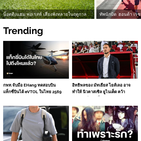
น็อตติงแฮม ฟอเรสต์ เสี่ยงพังทลายในฤดูกาล 2026-27: พรีวิวก่อนเปิดซีซั่น
Trending
กพท.จับมือ EHang ทดสอบบิน
อิทธิพลของ มัทเธียส ไยส์เลอ อาจ
แท็กซี่บินได้ eVTOL ในไทย 2569
ทำให้ นิวคาสเซิล ยูไนเต็ด คว้า
ตัวอย่างน้อยหนึ่งรายจากนักเตะ
กลุ่มนี้