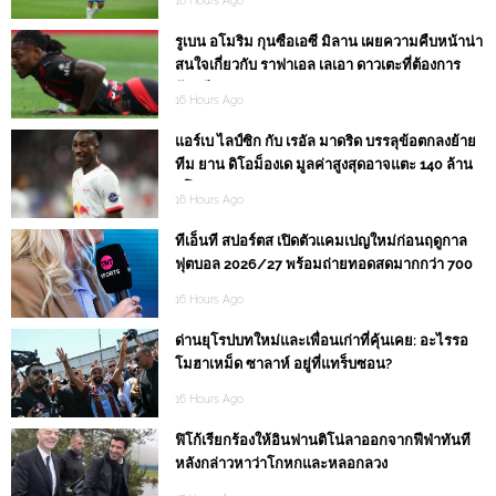
16 Hours Ago
รูเบน อโมริม กุนซือเอซี มิลาน เผยความคืบหน้าน่า
สนใจเกี่ยวกับ ราฟาเอล เลเอา ดาวเตะที่ต้องการ
ย้ายทีม
16 Hours Ago
แอร์เบ ไลป์ซิก กับ เรอัล มาดริด บรรลุข้อตกลงย้าย
ทีม ยาน ดิโอม็องเด มูลค่าสูงสุดอาจแตะ 140 ล้าน
ยูโร
16 Hours Ago
ทีเอ็นที สปอร์ตส เปิดตัวแคมเปญใหม่ก่อนฤดูกาล
ฟุตบอล 2026/27 พร้อมถ่ายทอดสดมากกว่า 700
นัด
16 Hours Ago
ด่านยุโรปบทใหม่และเพื่อนเก่าที่คุ้นเคย: อะไรรอ
โมฮาเหม็ด ซาลาห์ อยู่ที่แทร็บซอน?
16 Hours Ago
ฟิโก้เรียกร้องให้อินฟานติโน่ลาออกจากฟีฟ่าทันที
หลังกล่าวหาว่าโกหกและหลอกลวง