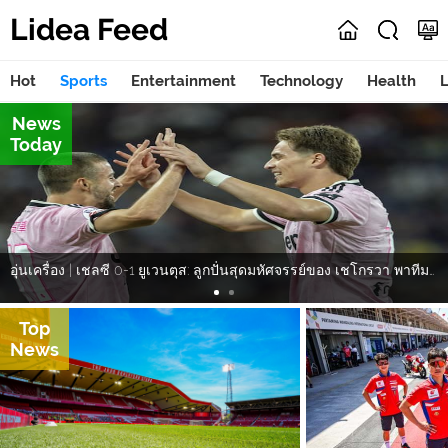
Lidea Feed
Hot
Sports
Entertainment
Technology
Health
L
News
Today
อุ่นเครื่อง | เชลซี 0-1 ยูเวนตุส: ลูกปั่นสุดมหัศจรรย์ของ เชโกรวา พาทีมคว้าชัย
Top
News