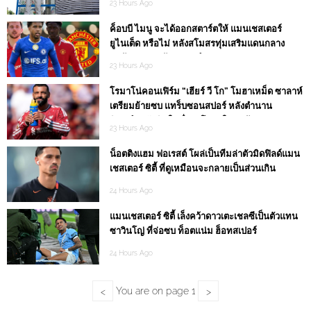
23 Hours Ago
ค็อบบี ไมนู จะได้ออกสตาร์ตให้ แมนเชสเตอร์
ยูไนเต็ด หรือไม่ หลังสโมสรทุ่มเสริมแดนกลาง
ล่าช้ารวม 83 ล้านปอนด์
23 Hours Ago
โรมาโน่คอนเฟิร์ม “เฮียร์ วี โก” โมฮาเหม็ด ซาลาห์
เตรียมย้ายซบ แทร็บซอนสปอร์ หลังตำนาน
ลิเวอร์พูลตัดสินใจเรื่องสโมสรใหม่แล้ว
23 Hours Ago
น็อตติงแฮม ฟอเรสต์ โผล่เป็นทีมล่าตัวมิดฟิลด์แมน
เชสเตอร์ ซิตี้ ที่ดูเหมือนจะกลายเป็นส่วนเกิน
24 Hours Ago
แมนเชสเตอร์ ซิตี้ เล็งคว้าดาวเตะเชลซีเป็นตัวแทน
ซาวินโญ่ ที่จ่อซบ ท็อตแน่ม ฮ็อทสเปอร์
24 Hours Ago
You are on page
1
<
>