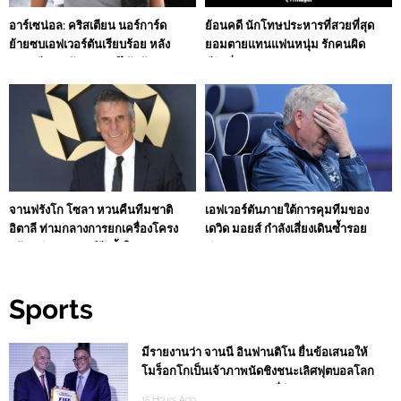
อาร์เซน่อล: คริสเตียน นอร์การ์ด
ย้อนคดี นักโทษประหารที่สวยที่สุด
ย้ายซบเอฟเวอร์ตันเรียบร้อย หลัง
ยอมตายแทนแฟนหนุ่ม รักคนผิด
ตกลงดีล 75 ล้านปอนด์ได้แล้ว
ชีวิตดิ่งเหว
จานฟรังโก โซลา หวนคืนทีมชาติ
เอฟเวอร์ตันภายใต้การคุมทีมของ
อิตาลี ท่ามกลางการยกเครื่องโครง
เดวิด มอยส์ กำลังเสี่ยงเดินซ้ำรอย
สร้างบริหารอัซซูร์รีครั้งใหญ่
เดิม ท่ามกลางบรรยากาศน่ากังวล
ราวกับเข้าสู่โค้งสุดท้ายของสโมสร
Sports
มีรายงานว่า จานนี อินฟานติโน ยื่นข้อเสนอให้
โมร็อกโกเป็นเจ้าภาพนัดชิงชนะเลิศฟุตบอลโลก
2030 แลกกับการสนับสนุนที่สำคัญ
15 Hours Ago