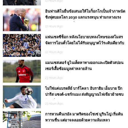
17 Hours Ago
อินฟานติโนยื่นข้อเสนอให้โมร็อกโกเป็นเจ้าภาพนัด
ชิงฟุตบอลโลก 2030 แลกแรงหนุน ท่ามกลางแรง
กดดันต่อประธานฟีฟ่า
17 Hours Ago
แฟนเชลซีช็อก หลังนโยบายบทลงโทษของสโมสร
จัดการโอนตั๋วโดยไม่ได้รับอนุญาตไว้ระดับเดียวกับ
การประพฤติผิดทางเพศ
22 Hours Ago
แมนเชสเตอร์ ยูไนเต็ดหาทางออกและเปิดตัวสปอน
เซอร์เสื้อซ้อมมูลค่าหลายล้าน
23 Hours Ago
ไม่ใช่แค่แบรดลีย์ บาร์โคลา: อิบราฮิม เอ็มบาย ปีก
ปารีส แซงต์-แชร์กแมง ส่งสัญญาณไฟเขียวย้ายซบ
ลิเวอร์พูล
23 Hours Ago
การหวนคืนเรอัล มาดริดของโชเซ่ มูรินโญ่ เริ่มต้น
หวานชื่น แต่อาจลงเอยด้วยความล้มเหลว