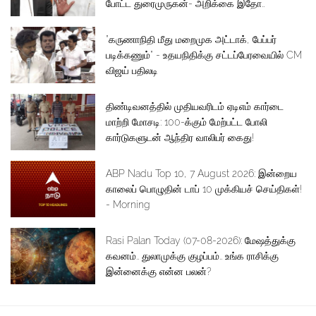
போட்ட துரைமுருகன்- அறிக்கை இதோ..
”கருணாநிதி மீது மறைமுக அட்டாக், பேப்பர்
படிக்கணும்” - உதயநிதிக்கு சட்டப்பேரவையில் CM
விஜய் பதிலடி
திண்டிவனத்தில் முதியவரிடம் ஏடிஎம் கார்டை
மாற்றி மோசடி: 100-க்கும் மேற்பட்ட போலி
கார்டுகளுடன் ஆந்திர வாலிபர் கைது!
ABP Nadu Top 10, 7 August 2026: இன்றைய
காலைப் பொழுதின் டாப் 10 முக்கியச் செய்திகள்!
- Morning
Rasi Palan Today (07-08-2026): மேஷத்துக்கு
கவனம்.. துலாமுக்கு குழப்பம்.. உங்க ராசிக்கு
இன்னைக்கு என்ன பலன்?