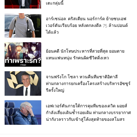
เตะกลุ่มนี้
อาร์เซน่อล: คริสเตียน นอร์การ์ด ย้ายซบเอฟ
เวอร์ตันเรียบร้อย หลังตกลงดีล 75 ล้านปอนด์
ได้แล้ว
ย้อนคดี นักโทษประหารที่สวยที่สุด ยอมตาย
แทนแฟนหนุ่ม รักคนผิดชีวิตดิ่งเหว
จานฟรังโก โซลา หวนคืนทีมชาติอิตาลี
ท่ามกลางการยกเครื่องโครงสร้างบริหารอัซซูร์
รีครั้งใหญ่
เอฟเวอร์ตันภายใต้การคุมทีมของเดวิด มอยส์
กำลังเสี่ยงเดินซ้ำรอยเดิม ท่ามกลางบรรยากาศ
น่ากังวลราวกับเข้าสู่โค้งสุดท้ายของสโมสร