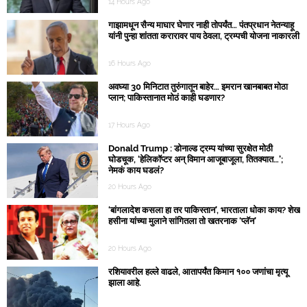
14 Hours Ago
गाझामधून सैन्य माघार घेणार नाही तोपर्यंत… पंतप्रधान नेतन्याहू
यांनी पुन्हा शांतता करारावर पाय ठेवला, ट्रम्पची योजना नाकारली
16 Hours Ago
अवघ्या 30 मिनिटात तुरुंगातून बाहेर… इमरान खानबाबत मोठा
प्लान; पाकिस्तानात मोठं काही घडणार?
17 Hours Ago
Donald Trump : डोनाल्ड ट्रम्प यांच्या सुरक्षेत मोठी
घोडचूक, ‘हेलिकॉप्टर अन् विमान आजूबाजूला, तितक्यात…’;
नेमकं काय घडलं?
20 Hours Ago
‘बांगलादेश कसला हा तर पाकिस्तान’, भारताला धोका काय? शेख
हसीना यांच्या मुलाने सांगितला तो खतरनाक ‘प्लॅन’
20 Hours Ago
रशियावरील हल्ले वाढले, आतापर्यंत किमान १०० जणांचा मृत्यू
झाला आहे.