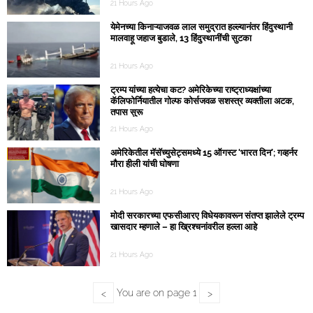
21 Hours Ago
येमेनच्या किनाऱ्याजवळ लाल समुद्रात हल्ल्यानंतर हिंदुस्थानी
मालवाहू जहाज बुडाले, 13 हिंदुस्थानींची सुटका
21 Hours Ago
ट्रम्प यांच्या हत्येचा कट? अमेरिकेच्या राष्ट्राध्यक्षांच्या
कॅलिफोर्नियातील गोल्फ कोर्सजवळ सशस्त्र व्यक्तीला अटक,
तपास सुरू
21 Hours Ago
अमेरिकेतील मॅसॅच्युसेट्समध्ये 15 ऑगस्ट ‘भारत दिन’; गव्हर्नर
मौरा हीली यांची घोषणा
21 Hours Ago
मोदी सरकारच्या एफसीआरए विधेयकावरून संतप्त झालेले ट्रम्प
खासदार म्हणाले – हा ख्रिश्चनांवरील हल्ला आहे
21 Hours Ago
You are on page
1
<
>