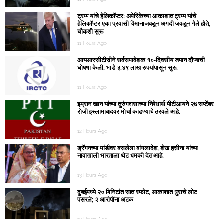
ट्रम्प यांचे हेलिकॉप्टर: अमेरिकेच्या आकाशात ट्रम्प यांचे
हेलिकॉप्टर एका प्रवासी विमानाजवळून अगदी जवळून गेले होते,
चौकशी सुरू
11 Hours Ago
आयआरसीटीसीने सर्वसमावेशक १०-दिवसीय जपान दौऱ्याची
घोषणा केली, भाडे ३.४९ लाख रुपयांपासून सुरू.
11 Hours Ago
इम्रान खान यांच्या तुरुंगवासाच्या निषेधार्थ पीटीआयने २७ सप्टेंबर
रोजी इस्लामाबादवर मोर्चा काढण्याचे ठरवले आहे.
12 Hours Ago
ड्रॅगनच्या मांडीवर बसलेला बांगलादेश, शेख हसीना यांच्या
नावाखाली भारताला थेट धमकी देत ​​आहे.
13 Hours Ago
दुबईमध्ये २० मिनिटांत सात स्फोट, आकाशात धुराचे लोट
पसरले; २ आरोपींना अटक