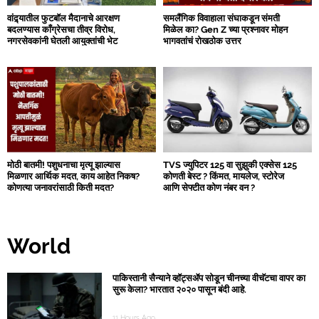
वांद्र्यातील फुटबॉल मैदानाचे आरक्षण
समलैंगिक विवाहाला संघाकडून संमती
बदलण्यास काँग्रेसचा तीव्र विरोध,
मिळेल का? Gen Z च्या प्रश्नावर मोहन
नगरसेवकांनी घेतली आयुक्तांची भेट
भागवतांचं रोखठोक उत्तर
मोठी बातमी! पशुधनाचा मृत्यू झाल्यास
TVS ज्युपिटर 125 वा सुझुकी एक्सेस 125
मिळणार आर्थिक मदत, काय आहेत निकष?
कोणती बेस्ट ? किंमत, मायलेज, स्टोरेज
कोणत्या जनावरांसाठी किती मदत?
आणि सेफ्टीत कोण नंबर वन ?
World
पाकिस्तानी सैन्याने व्हॉट्सॲप सोडून चीनच्या वीचॅटचा वापर का
सुरू केला? भारतात २०२० पासून बंदी आहे.
11 Hours Ago