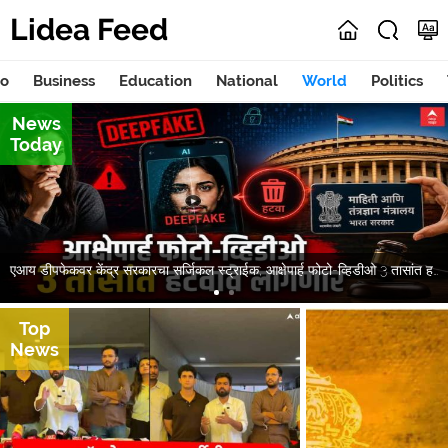
Lidea Feed
to
Business
Education
National
World
Politics
News
Today
एआय डीपफेकवर केंद्र सरकारचा सर्जिकल स्ट्राईक; आक्षेपार्ह फोटो-व्हिडीओ 3 तासांत हटवावे लागणार
Top
News