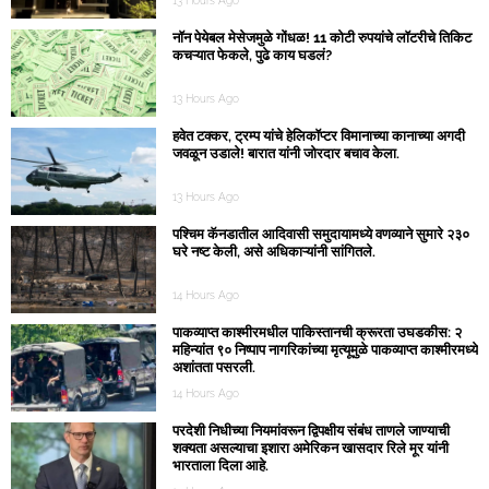
13 Hours Ago
नॉन पेयेबल मेसेजमुळे गोंधळ! 11 कोटी रुपयांचे लॉटरीचे तिकिट
कचऱ्यात फेकले, पुढे काय घडलं?
13 Hours Ago
हवेत टक्कर, ट्रम्प यांचे हेलिकॉप्टर विमानाच्या कानाच्या अगदी
जवळून उडाले! बारात यांनी जोरदार बचाव केला.
13 Hours Ago
पश्चिम कॅनडातील आदिवासी समुदायामध्ये वणव्याने सुमारे २३०
घरे नष्ट केली, असे अधिकाऱ्यांनी सांगितले.
14 Hours Ago
पाकव्याप्त काश्मीरमधील पाकिस्तानची क्रूरता उघडकीस: २
महिन्यांत ९० निष्पाप नागरिकांच्या मृत्यूमुळे पाकव्याप्त काश्मीरमध्ये
अशांतता पसरली.
14 Hours Ago
परदेशी निधीच्या नियमांवरून द्विपक्षीय संबंध ताणले जाण्याची
शक्यता असल्याचा इशारा अमेरिकन खासदार रिले मूर यांनी
भारताला दिला आहे.