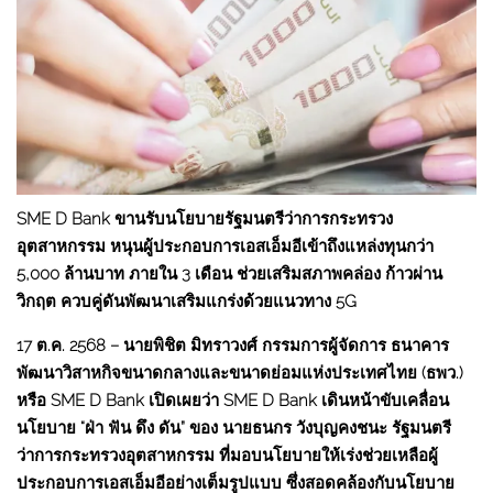
SME D Bank
ขานรับนโยบายรัฐมนตรีว่าการกระทรวง
อุตสาหกรรม หนุนผู้ประกอบการเอสเอ็มอีเข้าถึงแหล่งทุนกว่า
5,000
ล้านบาท ภายใน 3
เดือน ช่วยเสริมสภาพคล่อง ก้าวผ่าน
วิกฤต ควบคู่ดันพัฒนาเสริมแกร่งด้วยแนวทาง 5G
17 ต.ค. 2568 – นายพิชิต มิทราวงศ์ กรรมการผู้จัดการ ธนาคาร
พัฒนาวิสาหกิจขนาดกลางและขนาดย่อมแห่งประเทศไทย (ธพว.)
หรือ SME D Bank เปิดเผยว่า SME D Bank เดินหน้าขับเคลื่อน
นโยบาย “ฝ่า ฟัน ดึง ดัน” ของ นายธนกร วังบุญคงชนะ รัฐมนตรี
ว่าการกระทรวงอุตสาหกรรม ที่มอบนโยบายให้เร่งช่วยเหลือผู้
ประกอบการเอสเอ็มอีอย่างเต็มรูปแบบ ซึ่งสอดคล้องกับนโยบาย