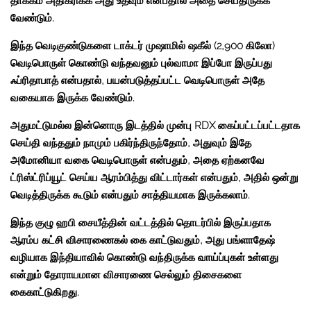
தாக்கம் அதிகரிக்க அது உதவும் என்பதால் அதை செய்திருக்க
வேண்டும்.
இந்த வெடிகுண்டுகளை டாக்டர் முஷாமில் ஷகீல் (2,900 கிலோ)
வெடிபொருள் கொண்டு வந்தவனும் புல்வாமா இப்போ இருப்பது
ஃப்ரிதாபாத் என்பதால், பயன்படுத்தப்பட்ட வெடிபொருள் அதே
வகையாக இருக்க வேண்டும்.
அதுமட்டுமல்ல இன்னொரு இடத்தில் முன்பு RDX கைப்பட்டப்பட்டதாக
செய்தி வந்ததும் நாமும் பகிர்ந்திருந்தோம், அதுவும் இதே
அமோனியா வகை வெடிபொருள் என்பதும், அதை ஏற்கனவே
ட்ரிஸ்ட்ரிப்யூட் செய்ய ஆரம்பித்து விட்டார்கள் என்பதும், அதில் ஒன்று
வெடித்திருக்க கூடும் என்பதும் சாத்தியமாக இருக்கலாம்.
இந்த குழு ஹபி சையீத்தின் வட்டத்தில் தொடர்பில் இருப்பதாக
ஆரம்ப கட்சி விசாரணைகல் கை காட்டுவதும், அது பங்ளாதேஷ்
வழியாக இந்தியாவில் கொண்டு வந்திருக்க வாய்ப்புகள் உள்ளது
என்றும் தோராயமான விசாரணை செல்லும் திசைகளை
கைகாட்டுகிறது.