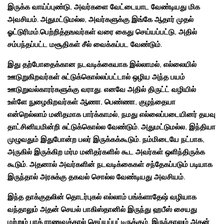
இருக்க வாய்ப்புண்டு, அவர்களை வேட்டையாட வேண்டியது மிக
அவசியம். அதுமட்டுமல்ல, அவர்களுக்கு இங்கே ஆதார் முதல்
ஓட்டுரிமம்.பெற்றித்தஙவர்கள் வரை கைது செய்யப்பட்டு, அதில்
சம்பந்தப்பட்ட மசூதிகள் சீல் வைக்கப்பட வேண்டும்.
இது தற்போதைக்கான நடவடிக்கையாக இல்லாமல், எல்லையில்
ஊடுறுகிறவர்கள் சுட்டுக்கொல்லப்பட்டால் ஒழிய அந்த பயம்
ஊடுறுவல்காரர்களுக்கு வராது. எனவே அதில் திருட்ட் வழியில்
உள்ளே நுழைகிறவர்கள் ஆணா, பெண்ணா, குழந்தையா
என்றெல்லாம் மனிதமாக பார்க்காமல், நமது எல்லைப்படையினர் தயவு
தாட்சினியமின்றி சுட்டுக்கொல்ல வேண்டும். அதுமட்டுமல்ல, இந்தியா
முழுவதும் இதுபோன்ற பலர் இருக்கக்கூடும். நம்மிடையே நட்பாக,
அருகில் இருக்கிற மர்ம மனிதர்களில் கூட அவர்கள் ஒளிந்திருக்க
கூடும். அதனால் அவர்களின் நடவடிக்கைகள் சந்தேகப்படும் படியாக
இருந்தால் அரசுக்கு தகவல் சொல்ல வேண்டியது அவசியம்.
இந்த தாக்குதலின் தொடர்புகல் எல்லாம் பங்க்ளாதேஷ் வழியாக
வந்தாலும் அதன் செயல் பாகிஸ்தானில் இருந்து ஹபீஸ் சையது
மற்றும் பாக் ராணுவத்தால் செய்யப்பட்டிருக்கும். இருந்தாலும் அதன்