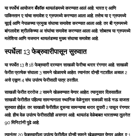
या स्पर्धेचं आयोजन बँकॉक थायलंडमध्ये करण्यात आलं आहे. भारत ए आणि
पाकिस्तान ए यांचा समावेश ए ग्रुपमध्ये करण्यात आला आहे. तसेच या ए ग्रुपमध्ये
यूएई आणि नेपाळच्या प्रमुख संघाचा समावेश करण्यात आला आहे. तर बी ग्रुपमध्ये
बांगलादेश श्रीलंकेच्या अ संघांचा समावेश करण्यात आला आहे. सोबतच या ग्रुपमध्ये
मलेशिया आणि यजमान थायलंडच्या मुख्य संघाचा समावेश आहे.
स्पर्धेला 13 फेब्रुवारीपासून सुरुवात
या स्पर्धेत 13 ते 18 फेब्रुवारी दरम्यान साखळी फेरीचा थरार रंगणार आहे. साखळी
फेरीत प्रत्येक संघाला 3 सामने खेळायचे आहेत. त्यानंतर दोन्ही गटातील अव्वल 2
असे एकूण 4 संघ उपांत्य फेरीसाठी पात्र ठरतील.
साखळी फेरीत दररोज 2 सामने खेळवण्यात येणार आहेत. त्यानुसार दिवसातील
साखळी फेरीतील पहिल्या सामन्यनाला स्थानिक वेळेनुसार सकाळी साडे नऊ वाजता
सुरुवात होईल. तर साखळी फेरीतील दुसऱ्या सामन्याचा थरार दुपारी 2 पासून रंगणार
आहे. हीच वेळ उपांत्य फेरीसाठीही असणार आहे. थायलंड वेळेबाबत भारताच्या तुलनेत
90 मिनिटांनी पुढे आहे.
त्यानंतर 20 फेब्रुवारीला उपांत्य फेरीतील दोन्ही सामने खेळवण्यात येणार आहेत. ए 1