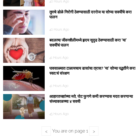
40 Hours Ago
तुमचे डोळे निरोगी ठेवण्यासाठी दररोज या सोप्या सवयींचे करा
पालन
40 Hours Ago
बदलत्या जीवनशैलीमध्ये हृदय सुदृढ ठेवण्यासाठी करा ‘या’
सवयींचं पालन
41 Hours Ago
पावसाळ्यात टाळायचाय डासांचा त्रास? ‘या’ सोप्या पद्धतीने करा
स्वत:चं संरक्षण
41 Hours Ago
आहारतज्ज्ञांच्या मते, पोट फुगणे कमी करण्यास मदत करणाऱ्या
संध्याकाळच्या ४ सवयी
45 Hours Ago
You are on page
1
<
>