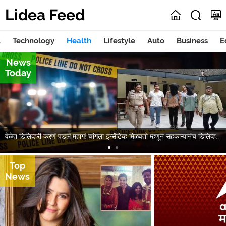
Lidea Feed
t
Technology
Health
Lifestyle
Auto
Business
E
News
Today
वेळेत डिलिव्हरी करणं पडलं महाग! चांगला इन्सेंटिव्ह मिळवतो म्हणून सहकाऱ्यानंच डिलिव्हरी बॉयचा काटा काढला; दोघांना अटक, नागपूर हादरलं
Top
News