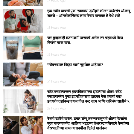
17 Hours Ago
एक नवीन चाचणी एका रक्ताच्या ड्रॉद्वारे कोलन कर्करोग ओळखू
शकते – ऑन्कोलॉजिस्ट काय विचार करतात ते येथे आहे
18 Hours Ago
जर तुम्हालाही वजन कमी करायचे असेल तर चहामध्ये चिया
बियांचा वापर करा.
18 Hours Ago
गरोदरपणात पिझ्झा खाणे सुरक्षित आहे का?
19 Hours Ago
स्टेंट बसवल्यानंतर हृदयविकाराच्या झटक्याचा धोका: स्टेंट
बसवल्यानंतर पुन्हा हृदयविकाराचा झटका येऊ शकतो का?
हृदयरोगतज्ञांकडून यामागील कटू सत्य आणि प्रतिबंधासाठीचे ५
महत्त्वाचे नियम जाणून घ्या.
24 Hours Ago
रेशमी उशीचे कव्हर, डबल शॅम्पू करण्यापासून ते ओल्या केसांना
ब्रश करण्यापर्यंत: आलिया भट्टच्या हेअरस्टायलिस्टने केसांच्या
देखभालीच्या सामान्य सवयींना दिलेले मानांकन