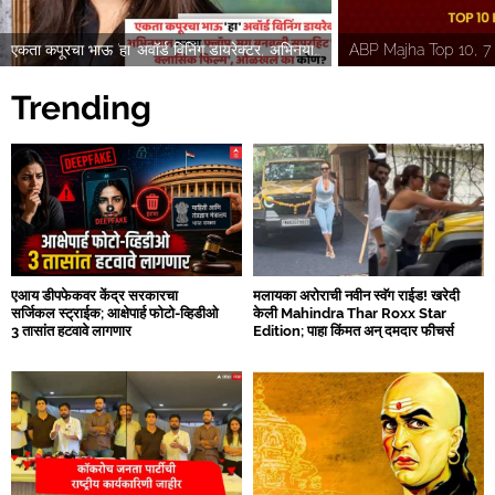
एकता कपूरचा भाऊ 'हा' अवॉर्ड विनिंग डायरेक्टर, अभिनयात ठरला फ्लॉप, मग बनवली सुपरहिट 'कल्ट क्लासिक फिल्म', ओळखलं का कोण?
Trending
एआय डीपफेकवर केंद्र सरकारचा
मलायका अरोराची नवीन स्वॅग राईड! खरेदी
सर्जिकल स्ट्राईक; आक्षेपार्ह फोटो-व्हिडीओ
केली Mahindra Thar Roxx Star
3 तासांत हटवावे लागणार
Edition; पाहा किंमत अन् दमदार फीचर्स