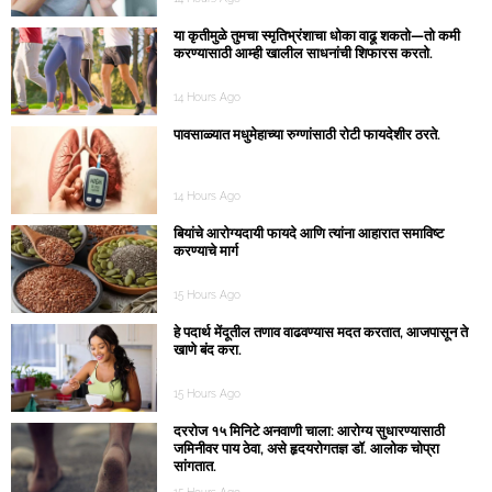
या कृतीमुळे तुमचा स्मृतिभ्रंशाचा धोका वाढू शकतो—तो कमी
करण्यासाठी आम्ही खालील साधनांची शिफारस करतो.
14 Hours Ago
पावसाळ्यात मधुमेहाच्या रुग्णांसाठी रोटी फायदेशीर ठरते.
14 Hours Ago
बियांचे आरोग्यदायी फायदे आणि त्यांना आहारात समाविष्ट
करण्याचे मार्ग
15 Hours Ago
हे पदार्थ मेंदूतील तणाव वाढवण्यास मदत करतात, आजपासून ते
खाणे बंद करा.
15 Hours Ago
दररोज १५ मिनिटे अनवाणी चाला: आरोग्य सुधारण्यासाठी
जमिनीवर पाय ठेवा, असे हृदयरोगतज्ञ डॉ. आलोक चोप्रा
सांगतात.