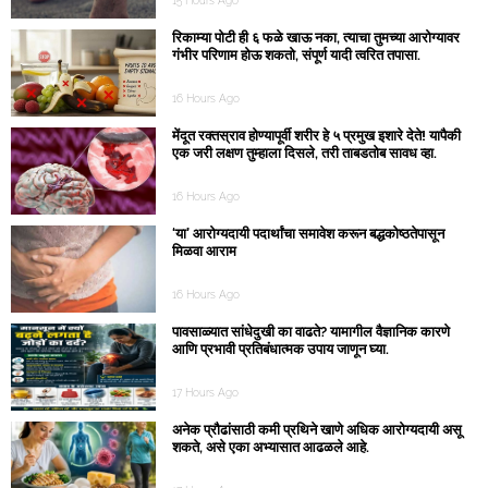
15 Hours Ago
रिकाम्या पोटी ही ६ फळे खाऊ नका, त्याचा तुमच्या आरोग्यावर
गंभीर परिणाम होऊ शकतो, संपूर्ण यादी त्वरित तपासा.
16 Hours Ago
मेंदूत रक्तस्राव होण्यापूर्वी शरीर हे ५ प्रमुख इशारे देते! यापैकी
एक जरी लक्षण तुम्हाला दिसले, तरी ताबडतोब सावध व्हा.
16 Hours Ago
‘या’ आरोग्यदायी पदार्थांचा समावेश करून बद्धकोष्ठतेपासून
मिळवा आराम
16 Hours Ago
पावसाळ्यात सांधेदुखी का वाढते? यामागील वैज्ञानिक कारणे
आणि प्रभावी प्रतिबंधात्मक उपाय जाणून घ्या.
17 Hours Ago
अनेक प्रौढांसाठी कमी प्रथिने खाणे अधिक आरोग्यदायी असू
शकते, असे एका अभ्यासात आढळले आहे.