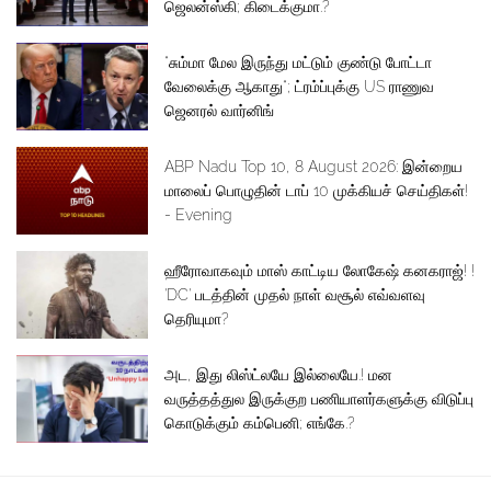
ஜெலன்ஸ்கி; கிடைக்குமா.?
“சும்மா மேல இருந்து மட்டும் குண்டு போட்டா
வேலைக்கு ஆகாது“; ட்ரம்ப்புக்கு US ராணுவ
ஜெனரல் வார்னிங்
ABP Nadu Top 10, 8 August 2026: இன்றைய
மாலைப் பொழுதின் டாப் 10 முக்கியச் செய்திகள்!
- Evening
ஹீரோவாகவும் மாஸ் காட்டிய லோகேஷ் கனகராஜ்! !
'DC' படத்தின் முதல் நாள் வசூல் எவ்வளவு
தெரியுமா?
அட, இது லிஸ்ட்லயே இல்லையே.! மன
வருத்தத்துல இருக்குற பணியாளர்களுக்கு விடுப்பு
கொடுக்கும் கம்பெனி; எங்கே.?