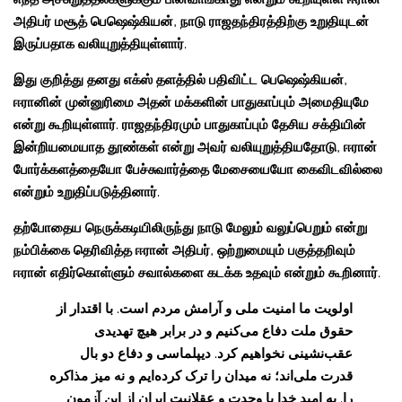
அதிபர் மசூத் பெஷெஷ்கியன், நாடு ராஜதந்திரத்திற்கு உறுதியுடன்
இருப்பதாக வலியுறுத்தியுள்ளார்.
இது குறித்து தனது எக்ஸ் தளத்தில் பதிவிட்ட பெஷெஷ்கியன்,
ஈரானின் முன்னுரிமை அதன் மக்களின் பாதுகாப்பும் அமைதியுமே
என்று கூறியுள்ளார். ராஜதந்திரமும் பாதுகாப்பும் தேசிய சக்தியின்
இன்றியமையாத தூண்கள் என்று அவர் வலியுறுத்தியதோடு, ஈரான்
போர்க்களத்தையோ பேச்சுவார்த்தை மேசையையோ கைவிடவில்லை
என்றும் உறுதிப்படுத்தினார்.
தற்போதைய நெருக்கடியிலிருந்து நாடு மேலும் வலுப்பெறும் என்று
நம்பிக்கை தெரிவித்த ஈரான் அதிபர், ஒற்றுமையும் பகுத்தறிவும்
ஈரான் எதிர்கொள்ளும் சவால்களை கடக்க உதவும் என்றும் கூறினார்.
اولویت ما امنیت ملی و آرامش مردم است. با اقتدار از
حقوق ملت دفاع می‌کنیم و در برابر هیچ تهدیدی
عقب‌نشینی نخواهیم کرد. دیپلماسی و دفاع دو بال
قدرت ملی‌اند؛ نه میدان را ترک کرده‌ایم و نه میز مذاکره
را. به امید خدا با وحدت و عقلانیت ایران از این آزمون