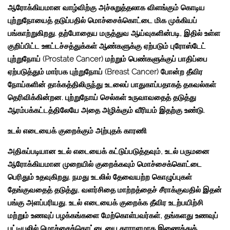
ஆரோக்கியமான வாழ்விற்கு அச்சுறுத்தலாக விளங்கும் கொடிய
புற்றுநோயைத் தடுப்பதில் மொச்சைக்கொட்டை மிக முக்கியப்
பங்காற்றுகிறது. தற்போதைய மருத்துவ ஆய்வுகளின்படி, இதில் உள்ள
குறிப்பிட்ட ஊட்டச்சத்துக்கள் ஆண்களுக்கு ஏற்படும் புரோஸ்டேட்
புற்றுநோய் (Prostate Cancer) மற்றும் பெண்களுக்குப் பாதிப்பை
ஏற்படுத்தும் மார்பக புற்றுநோய் (Breast Cancer) போன்ற தீவிர
நோய்களின் தாக்கத்திலிருந்து உடலைப் பாதுகாப்பதாகத் தகவல்கள்
தெரிவிக்கின்றன. புற்றுநோய் செல்கள் உருவாவதைத் தடுத்து
ஆரம்பக்கட்டத்திலேயே அதை அழிக்கும் வீரியம் இதற்கு உண்டு.
உடல் எடையைக் குறைக்கும் அற்புதக் காரணி
அதிகப்படியான உடல் எடையைக் கட்டுப்படுத்தவும், உடல் பருமனை
ஆரோக்கியமான முறையில் குறைக்கவும் மொச்சைக்கொட்டை
பெரிதும் உதவுகிறது. நமது உடலில் தேவையற்ற கொழுப்புகள்
தேங்குவதைத் தடுத்து, வளர்சிதை மாற்றத்தைச் சீராக்குவதில் இதன்
பங்கு அளப்பரியது. உடல் எடையைக் குறைக்க தீவிர உடற்பயிற்சி
மற்றும் உணவுப் பழக்கங்களை மேற்கொள்பவர்கள், தங்களது உணவுப்
பட்டியலில் மொச்சைக்கொட்டையை தாராளமாக இணைத்துக்