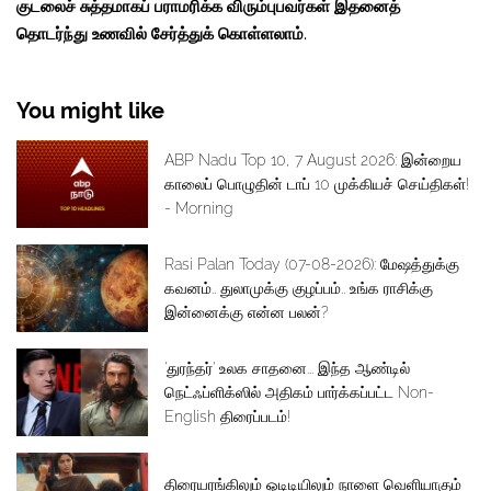
குடலைச் சுத்தமாகப் பராமரிக்க விரும்புபவர்கள் இதனைத்
தொடர்ந்து உணவில் சேர்த்துக் கொள்ளலாம்.
You might like
ABP Nadu Top 10, 7 August 2026: இன்றைய
காலைப் பொழுதின் டாப் 10 முக்கியச் செய்திகள்!
- Morning
Rasi Palan Today (07-08-2026): மேஷத்துக்கு
கவனம்.. துலாமுக்கு குழப்பம்.. உங்க ராசிக்கு
இன்னைக்கு என்ன பலன்?
'துரந்தர்' உலக சாதனை... இந்த ஆண்டில்
நெட்ஃப்ளிக்ஸில் அதிகம் பார்க்கப்பட்ட Non-
English திரைப்படம்!
திரையரங்கிலும் ஓடிடியிலும் நாளை வெளியாகும்