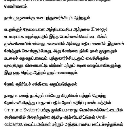
கொள்ளலாம்.
நாள் முழுமைக்குமான புத்துணர்ச்சியும் ஆற்றலும்
உடலுக்குத் தேவையான அத்தியாவசிய ஆற்றலை (Energy)
உடனடியாக வழங்குவதில் இந்த மொச்சைக்கொட்டை பீன்ஸ்
முன்னிலையில் உள்ளது. காலையில் அல்லது மதிய உணவில் இதனைச்
சேர்த்துக் கொள்ளும்போது, அது சோர்வை நீக்கி நாள் முழுவதும்
உடலைச் சுறுசுறுப்பாகவும், புத்துணர்ச்சியுடனும் வைத்திருக்க
உதவுகிறது. விளையாட்டு வீரர்கள் மற்றும் கடின உழைப்பாளிகளுக்கு
இது ஒரு சிறந்த ஆற்றல் தரும் உணவாகும்.
நோய் எதிர்ப்புச் சக்தியை வலுப்படுத்துதல்
நமது உடலைத் தாக்கும் பல்வேறு கிருமிகள் மற்றும் தொற்று
நோய்களிலிருந்து பாதுகாப்பதில் நோய் எதிர்ப்பு மண்டலத்தின்
(Immune System) பங்கு முக்கியமானது. மொச்சைக்கொட்டையில்
அதிகளவில் நிறைந்துள்ள ஆன்டி-ஆக்ஸிடன்ட்டுகள் (Anti-
oxidants), வைட்டமின்கள் மற்றும் அத்தியாவசிய ஊட்டச்சத்துக்கள்