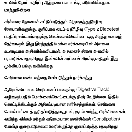
உடலின் நோய் எதிர்ப்பு ஆற்றலை பல மடங்கு வீரியமிக்கதாக
மாற்றுகின்றன.
சர்க்கரை நோயைக் கட்டுப்படுத்தும் அருமருந்துநீரிழிவு
நோயாளிகளுக்கு, குறிப்பாக டைப்-2 நீரிழிவு (Type 2 Diabetes)
பாதிப்பு உள்ளவர்களுக்கு மொச்சைக்கொட்டை ஒரு சிறந்த உணவுத்
தேர்வாகும். இது இரத்தத்தில் உள்ள சர்க்கரையின் அளவை
உடனடியாக அதிகரிக்கவிடாமல், அதனைச் சீரான அளவில்
பராமரிக்க உதவுகிறது. இன்சுலின் சுரப்பைச் சீராக்குவதிலும் இது
முக்கியப் பங்கு வகிக்கிறது.
செரிமான மண்டலத்தை மேம்படுத்தும் நார்ச்சத்து
ஆரோக்கியமான செரிமானப் பாதைக்கு (Digestive Track)
வழிவகுப்பதில் மொச்சைக்கொட்டைக்கு நிகர் வேறில்லை. இதில்
கொட்டிக்கிடக்கும் அதிகப்படியான நார்ச்சத்துக்கள், செரிமான
செயல்பாட்டைத் துரிதப்படுத்துவதுடன், குடல் சார்ந்த பிரச்சினைகள்,
வயிற்று வீக்கம் மற்றும் கடுமையான மலச்சிக்கல் (Constipation)
போன்ற குறைபாடுகளை வேரிலிருந்தே குணப்படுத்த உதவுகிறது.