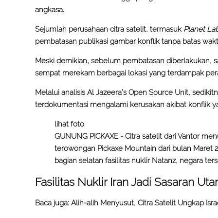
angkasa.
Sejumlah perusahaan citra satelit, termasuk
Planet La
pembatasan publikasi gambar konflik tanpa batas wak
Meski demikian, sebelum pembatasan diberlakukan, sat
sempat merekam berbagai lokasi yang terdampak per
Melalui analisis Al Jazeera’s Open Source Unit, sedikit
terdokumentasi mengalami kerusakan akibat konflik yan
lihat foto
GUNUNG PICKAXE - Citra satelit dari Vantor 
terowongan Pickaxe Mountain dari bulan Maret 202
bagian selatan fasilitas nuklir Natanz, negara ter
Fasilitas Nuklir Iran Jadi Sasaran Ut
Baca juga:
Alih-alih Menyusut, Citra Satelit Ungkap Isr